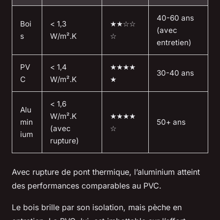
40-60 ans
Boi
< 1,3
★★☆☆
(avec
s
W/m².K
☆
entretien)
PV
< 1,4
★★★★
30-40 ans
C
W/m².K
★
< 1,6
Alu
W/m².K
★★★★
min
50+ ans
(avec
☆
ium
rupture)
Avec rupture de pont thermique, l’aluminium atteint
des performances comparables au PVC.
Le bois brille par son isolation, mais pèche en