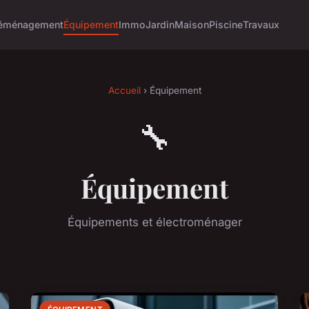
éménagement
Équipement
Immo
Jardin
Maison
Piscine
Travaux
Accueil
› Équipement
🔧
Équipement
Équipements et électroménager