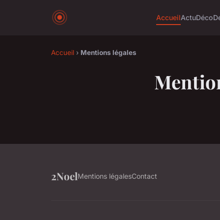
Accueil
Actu
Déco
D
Accueil
›
Mentions légales
Mention
2Noel
Mentions légales
Contact