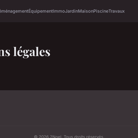
éménagement
Équipement
Immo
Jardin
Maison
Piscine
Travaux
s légales
© 2026 2Noel. Tous droits réservés.