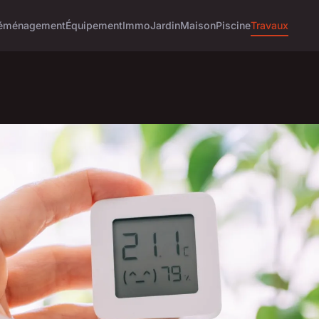
éménagement
Équipement
Immo
Jardin
Maison
Piscine
Travaux