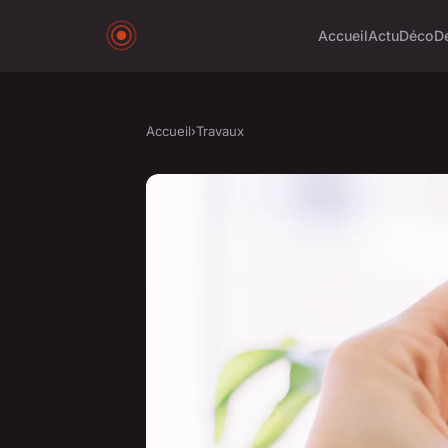
Accueil
Actu
Déco
D
Accueil
›
Travaux