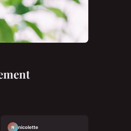
tement
nicolette
N