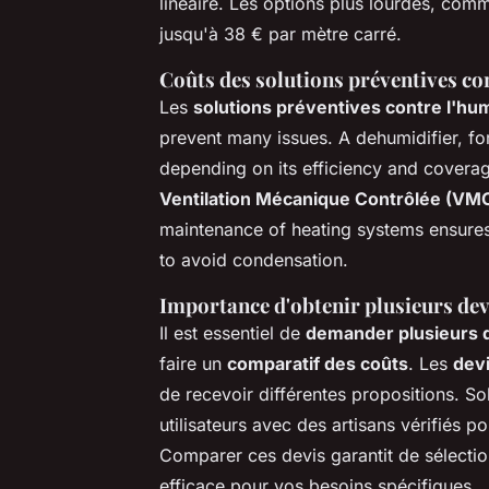
linéaire. Les options plus lourdes, com
jusqu'à 38 € par mètre carré.
Coûts des solutions préventives co
Les
solutions préventives contre l'hum
prevent many issues. A dehumidifier, f
depending on its efficiency and coverage 
Ventilation Mécanique Contrôlée (VM
maintenance of heating systems ensures 
to avoid condensation.
Importance d'obtenir plusieurs dev
Il est essentiel de
demander plusieurs de
faire un
comparatif des coûts
. Les
devi
de recevoir différentes propositions. So
utilisateurs avec des artisans vérifiés p
Comparer ces devis garantit de sélectio
efficace pour vos besoins spécifiques.