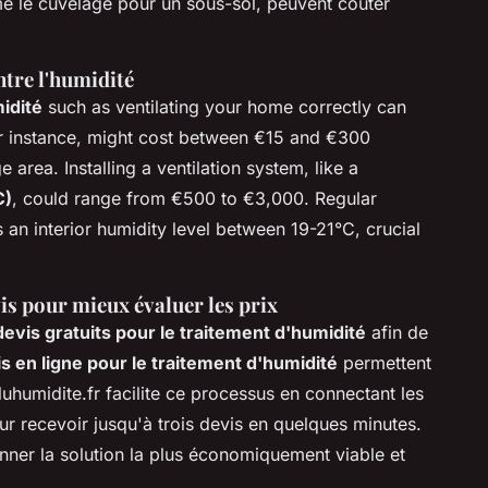
me le cuvelage pour un sous-sol, peuvent coûter
ntre l'humidité
idité
such as ventilating your home correctly can
or instance, might cost between €15 and €300
area. Installing a ventilation system, like a
C)
, could range from €500 to €3,000. Regular
an interior humidity level between 19-21°C, crucial
is pour mieux évaluer les prix
vis gratuits pour le traitement d'humidité
afin de
s en ligne pour le traitement d'humidité
permettent
luhumidite.fr facilite ce processus en connectant les
our recevoir jusqu'à trois devis en quelques minutes.
nner la solution la plus économiquement viable et