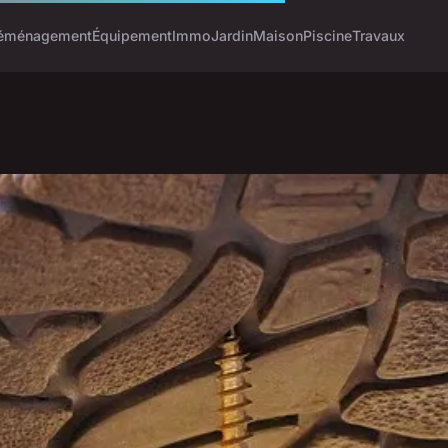
éménagement
Équipement
Immo
Jardin
Maison
Piscine
Travaux