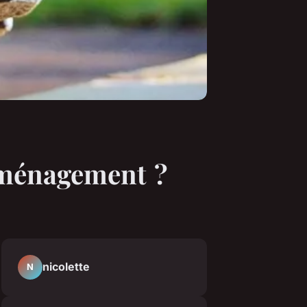
déménagement ?
nicolette
N