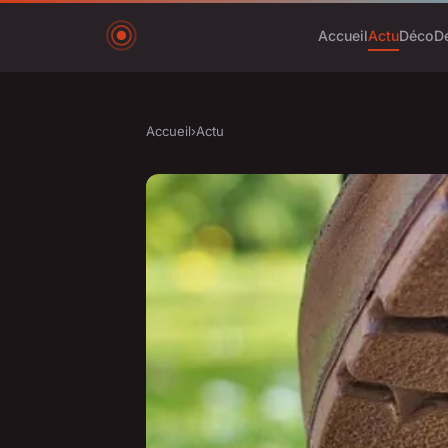
Accueil
Actu
Déco
D
Accueil
›
Actu