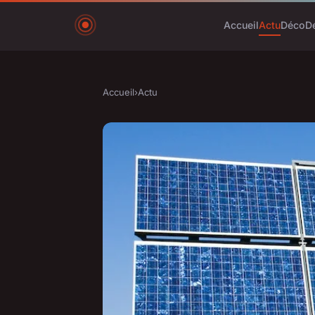
Accueil
Actu
Déco
D
Accueil
›
Actu