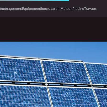
éménagement
Équipement
Immo
Jardin
Maison
Piscine
Travaux