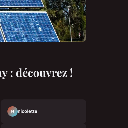
y : découvrez !
nicolette
N