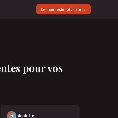
Le manifeste futuriste →
entes pour vos
nicolette
N