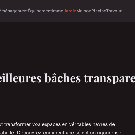
éménagement
Équipement
Immo
Jardin
Maison
Piscine
Travaux
illeures bâches transpar
ut transformer vos espaces en véritables havres de
durabilité. Découvrez comment une sélection rigoureuse