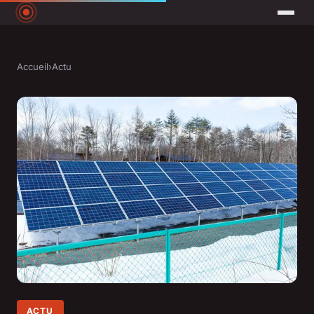
Accueil
›
Actu
ACTU