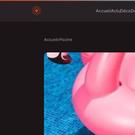
Accueil
Actu
Déco
D
Accueil
›
Piscine