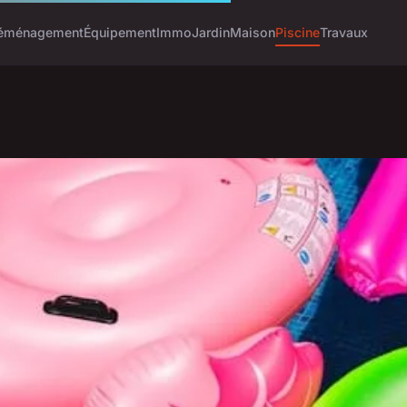
éménagement
Équipement
Immo
Jardin
Maison
Piscine
Travaux